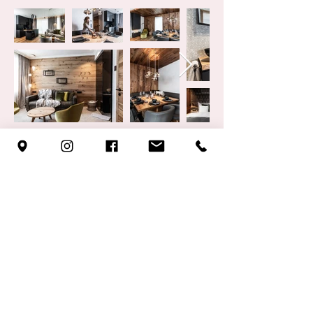
lil´fame | Chiara Tanner |
Dr. Arthur-Lemisch-
Platz 1 |
9020 Klagenfurt | Kärnten |
Österreich
+43 676 490 9790
|
office@lilfame.com
Fashion | Events | Decoration
#lilfame #lilfamefashion #fashion #girlpower
#events #decoration #weddings #klagenfurt