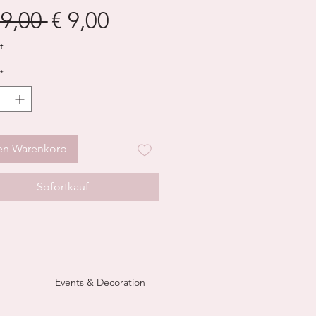
Standardpreis
Sale-
19,00 
€ 9,00
Preis
t
*
en Warenkorb
Sofortkauf
Events & Decoration